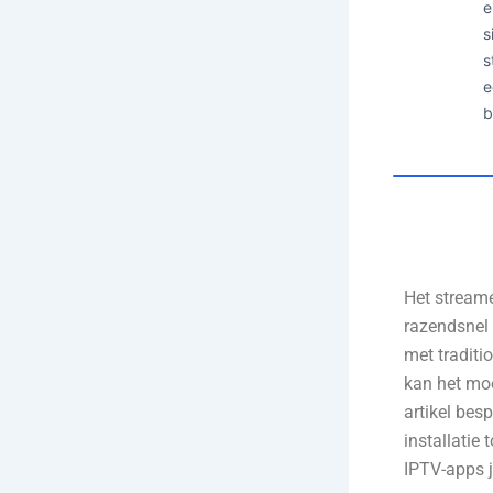
e
s
s
e
b
Het streame
razendsnel p
met traditi
kan het moe
artikel bes
installatie
IPTV-apps j