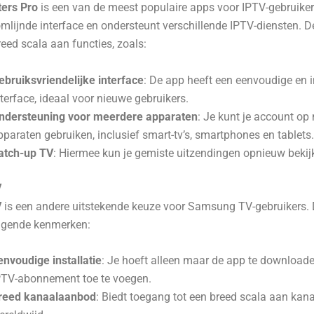
ers Pro
is een van de meest populaire apps voor IPTV-gebruiker
mlijnde interface en ondersteunt verschillende IPTV-diensten. 
reed scala aan functies, zoals:
ebruiksvriendelijke interface
: De app heeft een eenvoudige en i
nterface, ideaal voor nieuwe gebruikers.
ndersteuning voor meerdere apparaten
: Je kunt je account op
pparaten gebruiken, inclusief smart-tv’s, smartphones en tablets.
atch-up TV
: Hiermee kun je gemiste uitzendingen opnieuw bekij
V
V
is een andere uitstekende keuze voor Samsung TV-gebruikers.
olgende kenmerken:
envoudige installatie
: Je hoeft alleen maar de app te downloade
PTV-abonnement toe te voegen.
reed kanaalaanbod
: Biedt toegang tot een breed scala aan kan