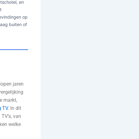
etschotel, en
t
bevindingen op
graag buiten of
elopen jaren
vergelijking
de markt,
 TV
. In dit
 TV’s, van
kken welke