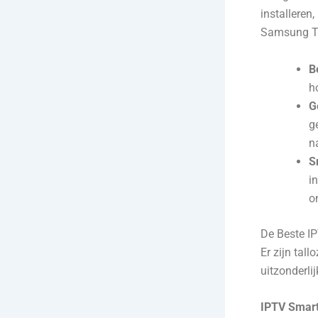
installeren
Samsung TV
B
h
G
g
n
S
i
o
De Beste I
Er zijn ta
uitzonderli
IPTV Smart