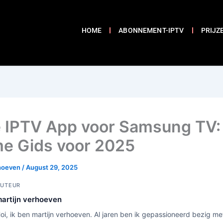
HOME
ABONNEMENT-IPTV
PRIJZ
 IPTV App voor Samsung TV:
me Gids voor 2025
rhoeven
/
August 29, 2025
UTEUR
artijn verhoeven
oi, ik ben martijn verhoeven. Al jaren ben ik gepassioneerd bezig me