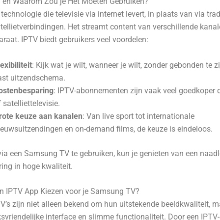
V en Waarom Zou je Het Moeten Gebruiken?
technologie die televisie via internet levert, in plaats van via trad
atellietverbindingen. Het streamt content van verschillende kanal
araat. IPTV biedt gebruikers veel voordelen:
exibiliteit
: Kijk wat je wilt, wanneer je wilt, zonder gebonden te z
ast uitzendschema.
ostenbesparing
: IPTV-abonnementen zijn vaak veel goedkoper 
 satelliettelevisie.
rote keuze aan kanalen
: Van live sport tot internationale
ieuwsuitzendingen en on-demand films, de keuze is eindeloos.
via een Samsung TV te gebruiken, kun je genieten van een naad
ing in hoge kwaliteit.
 IPTV App Kiezen voor je Samsung TV?
s zijn niet alleen bekend om hun uitstekende beeldkwaliteit, 
svriendelijke interface en slimme functionaliteit. Door een IPTV