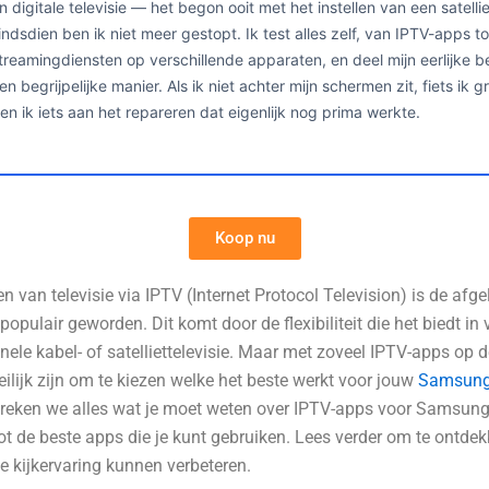
n digitale televisie — het begon ooit met het instellen van een satelli
indsdien ben ik niet meer gestopt. Ik test alles zelf, van IPTV-apps to
treamingdiensten op verschillende apparaten, en deel mijn eerlijke 
en begrijpelijke manier. Als ik niet achter mijn schermen zit, fiets ik 
en ik iets aan het repareren dat eigenlijk nog prima werkte.
Koop nu
n van televisie via IPTV (Internet Protocol Television) is de afg
opulair geworden. Dit komt door de flexibiliteit die het biedt in 
onele kabel- of satelliettelevisie. Maar met zoveel IPTV-apps op 
ilijk zijn om te kiezen welke het beste werkt voor jouw
Samsung
preken we alles wat je moet weten over IPTV-apps voor Samsung
 tot de beste apps die je kunt gebruiken. Lees verder om te ontde
e kijkervaring kunnen verbeteren.