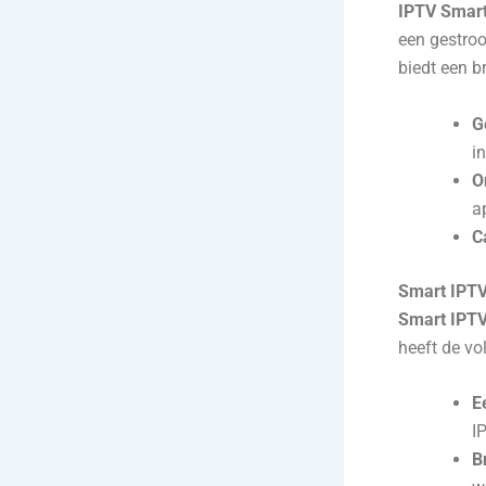
IPTV Smart
een gestroo
biedt een b
G
i
O
a
C
Smart IPT
Smart IPT
heeft de v
E
I
B