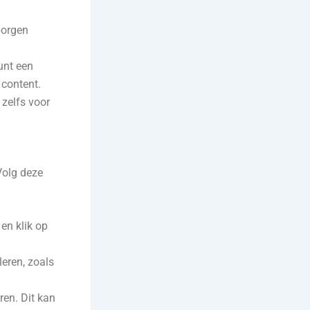
rborgen
unt een
 content.
 zelfs voor
Volg deze
en klik op
leren, zoals
ren. Dit kan