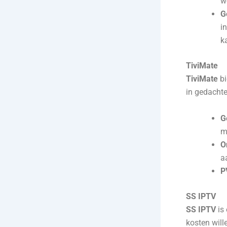
w
G
i
k
TiviMate
TiviMate
bi
in gedachte
G
m
O
a
P
SS IPTV
SS IPTV
is 
kosten will