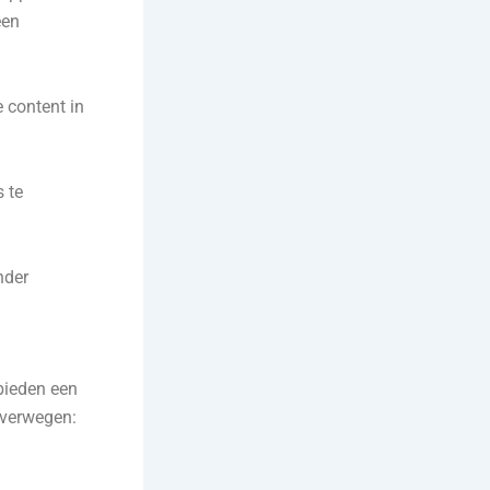
een
 content in
s te
nder
bieden een
 overwegen: