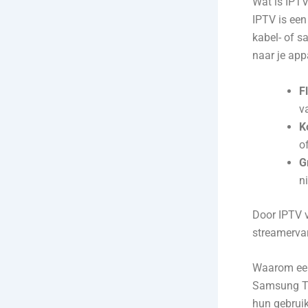
Wat is IPT
IPTV is een 
kabel- of s
naar je app
Fl
v
K
of
G
n
Door IPTV 
streamervar
Waarom een
Samsung TV’
hun gebruik