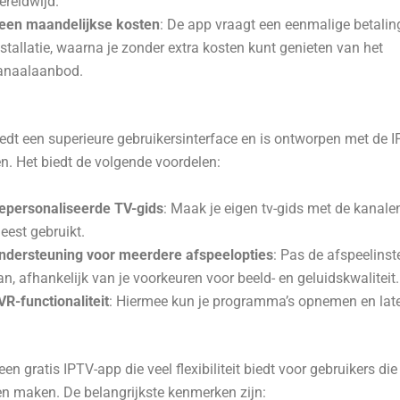
ereldwijd.
een maandelijkse kosten
: De app vraagt een eenmalige betalin
nstallatie, waarna je zonder extra kosten kunt genieten van het
anaalaanbod.
edt een superieure gebruikersinterface en is ontworpen met de I
n. Het biedt de volgende voordelen:
epersonaliseerde TV-gids
: Maak je eigen tv-gids met de kanalen
eest gebruikt.
ndersteuning voor meerdere afspeelopties
: Pas de afspeelinst
an, afhankelijk van je voorkeuren voor beeld- en geluidskwaliteit.
VR-functionaliteit
: Hiermee kun je programma’s opnemen en late
een gratis IPTV-app die veel flexibiliteit biedt voor gebruikers di
en maken. De belangrijkste kenmerken zijn: