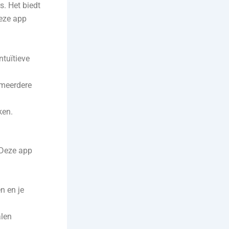
s. Het biedt
Deze app
ntuïtieve
 meerdere
ken.
 Deze app
n en je
alen