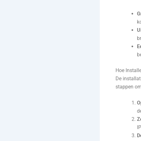
G
k
U
b
E
b
Hoe Install
De installa
stappen om 
O
d
Z
I
D