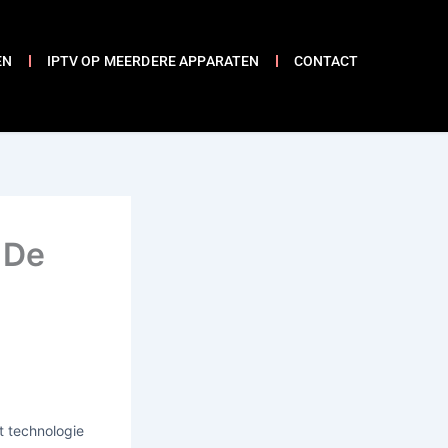
EN
IPTV OP MEERDERE APPARATEN
CONTACT
 De
t technologie