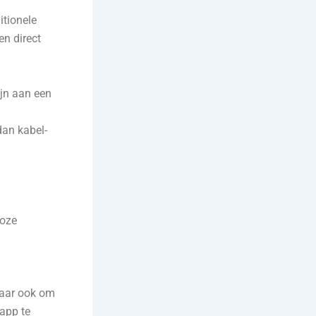
itionele
en direct
ijn aan een
dan kabel-
loze
maar ook om
-app te