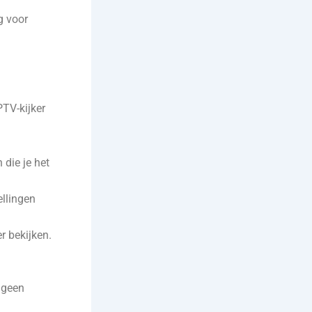
g voor
PTV-kijker
 die je het
ellingen
r bekijken.
e geen