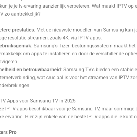
, kun je je tv-ervaring aanzienlijk verbeteren. Wat maakt IPTV op 
 zo aantrekkelijk?
etere prestaties
: Met de nieuwste modellen van Samsung kun je
oge resolutie streamen, zoals 4K, via IPTV-apps.
ebruiksgemak
: Samsung’s Tizen-besturingssysteem maakt het
emakkelijk om apps te installeren en door de verschillende optie
avigeren.
nelheid en betrouwbaarheid
: Samsung TV’s bieden een stabiele
nternetverbinding, wat cruciaal is voor het streamen van IPTV zo
nderbrekingen.
PTV Apps voor Samsung TV in 2025
lloze IPTV-apps beschikbaar voor je Samsung TV, maar sommige 
jke ervaring. Hier zijn enkele van de beste IPTV-apps die je kunt
ers Pro