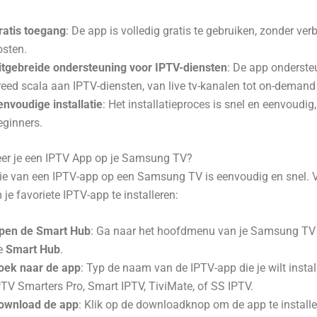
ratis toegang
: De app is volledig gratis te gebruiken, zonder ve
osten.
itgebreide ondersteuning voor IPTV-diensten
: De app onderste
reed scala aan IPTV-diensten, van live tv-kanalen tot on-demand
envoudige installatie
: Het installatieproces is snel en eenvoudig,
eginners.
eer je een IPTV App op je Samsung TV?
tie van een IPTV-app op een Samsung TV is eenvoudig en snel. 
je favoriete IPTV-app te installeren:
pen de Smart Hub
: Ga naar het hoofdmenu van je Samsung TV 
e
Smart Hub
.
oek naar de app
: Typ de naam van de IPTV-app die je wilt instal
PTV Smarters Pro, Smart IPTV, TiviMate, of SS IPTV.
ownload de app
: Klik op de downloadknop om de app te installe