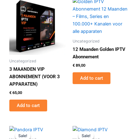
Uncategorized
12 Maanden Golden IPTV
Abonnement
Uncategorized
€
89,00
3 MAANDEN VIP
ABONNEMENT (VOOR 3
Add to cart
APPARATEN)
€
65,00
Add to cart
Original
Current
Original
Current
price
price
price
price
Sale!
Sale!
Sale!
Sale!
was:
is:
was:
is: