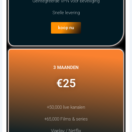
Geïntegreerde VPN voor beveiliging
Snelle levering
koop nu
3 MAANDEN
€25
+50,000 live kanalen
+65,000 Films & series
Viaplay / Netflix