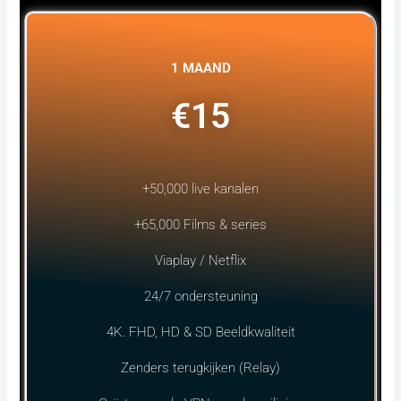
1 MAAND
€15
+50,000 live kanalen
+65,000 Films & series
Viaplay / Netflix
24/7 ondersteuning
4K. FHD, HD & SD Beeldkwaliteit
Zenders terugkijken (Relay)