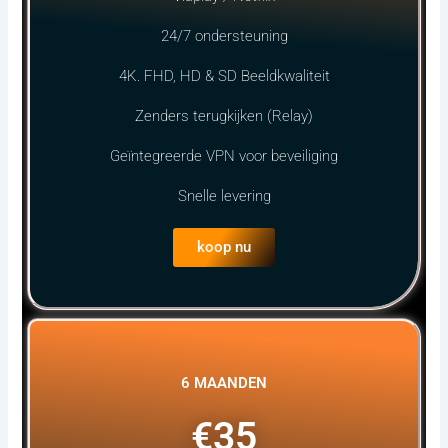
24/7 ondersteuning
4K. FHD, HD & SD Beeldkwaliteit
Zenders terugkijken (Relay)
Geïntegreerde VPN voor beveiliging
Snelle levering
koop nu
6 MAANDEN
€35