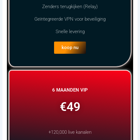
Zenders terugkijken (Relay)
Geïntegreerde VPN voor beveiliging
Snelle levering
koop nu
6 MAANDEN VIP
€49
+120,000 live kanalen