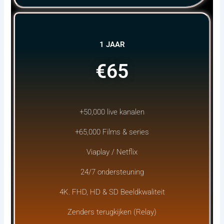
1 JAAR
€65
+50,000 live kanalen
+65,000 Films & series
Viaplay / Netflix
24/7 ondersteuning
4K. FHD, HD & SD Beeldkwaliteit
Zenders terugkijken (Relay)