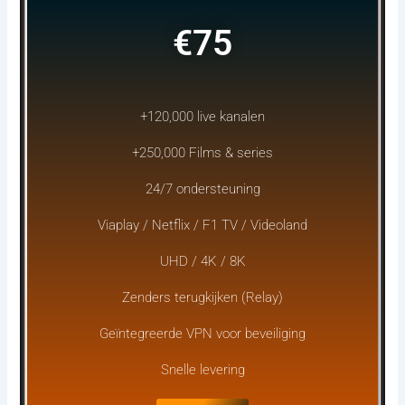
€75
+120,000 live kanalen
+250,000 Films & series
24/7 ondersteuning
Viaplay / Netflix / F1 TV / Videoland
UHD / 4K / 8K
Zenders terugkijken (Relay)
Geïntegreerde VPN voor beveiliging
Snelle levering