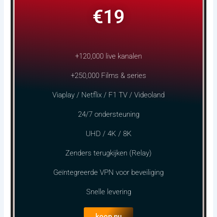
€19
+120,000 live kanalen
+250,000 Films & series
Viaplay / Netflix / F1 TV / Videoland
24/7 ondersteuning
UHD / 4K / 8K
Zenders terugkijken (Relay)
Geïntegreerde VPN voor beveiliging
Snelle levering
koop nu