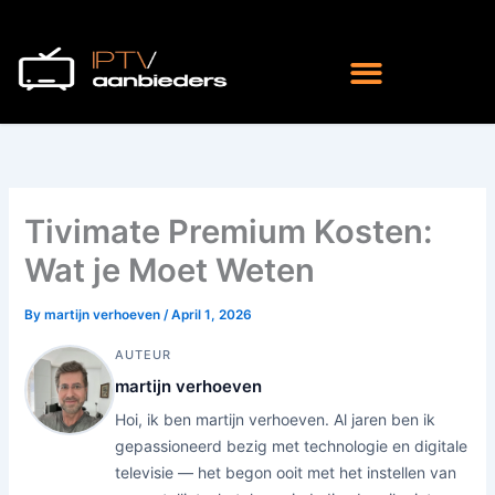
Skip
to
content
Tivimate Premium Kosten:
Wat je Moet Weten
By
martijn verhoeven
/
April 1, 2026
AUTEUR
martijn verhoeven
Hoi, ik ben martijn verhoeven. Al jaren ben ik
gepassioneerd bezig met technologie en digitale
televisie — het begon ooit met het instellen van