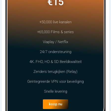
€15
+50,000 live kanalen
+65,000 Films & series
Viaplay / Netflix
24/7 ondersteuning
4K. FHD, HD & SD Beeldkwaliteit
Zenders terugkijken (Relay)
Geïntegreerde VPN voor beveiliging
Snelle levering
koop nu