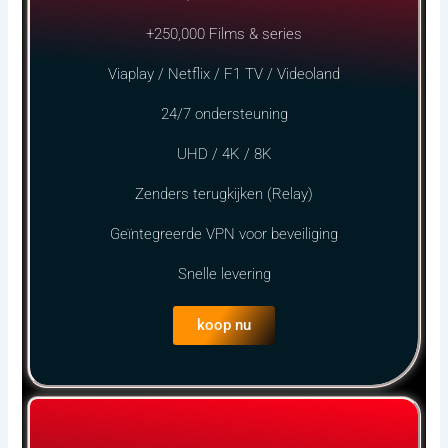
+250,000 Films & series
Viaplay / Netflix / F1 TV / Videoland
24/7 ondersteuning
UHD / 4K / 8K
Zenders terugkijken (Relay)
Geïntegreerde VPN voor beveiliging
Snelle levering
koop nu