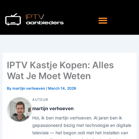
Skip
to
content
IPTV Kastje Kopen: Alles
Wat Je Moet Weten
By
martijn verhoeven
/
March 14, 2026
AUTEUR
martijn verhoeven
Hoi, ik ben martijn verhoeven. Al jaren ben ik
gepassioneerd bezig met technologie en digitale
televisie — het begon ooit met het instellen van