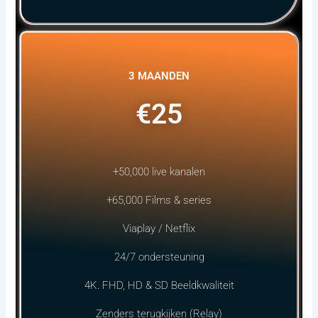
3 MAANDEN
€25
+50,000 live kanalen
+65,000 Films & series
Viaplay / Netflix
24/7 ondersteuning
4K. FHD, HD & SD Beeldkwaliteit
Zenders terugkijken (Relay)