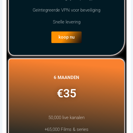
Geïntegreerde VPN voor beveiliging
Snelle levering
koop nu
6 MAANDEN
€35
50,000 live kanalen
+65,000 Films & series