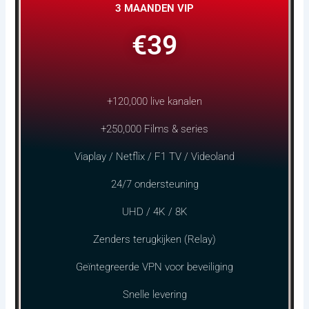
3 MAANDEN VIP
€39
+120,000 live kanalen
+250,000 Films & series
Viaplay / Netflix / F1 TV / Videoland
24/7 ondersteuning
UHD / 4K / 8K
Zenders terugkijken (Relay)
Geïntegreerde VPN voor beveiliging
Snelle levering