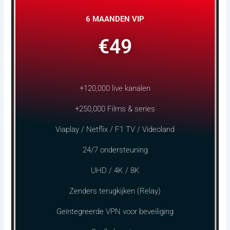
6 MAANDEN VIP
€49
+120,000 live kanalen
+250,000 Films & series
Viaplay / Netflix / F1 TV / Videoland
24/7 ondersteuning
UHD / 4K / 8K
Zenders terugkijken (Relay)
Geïntegreerde VPN voor beveiliging