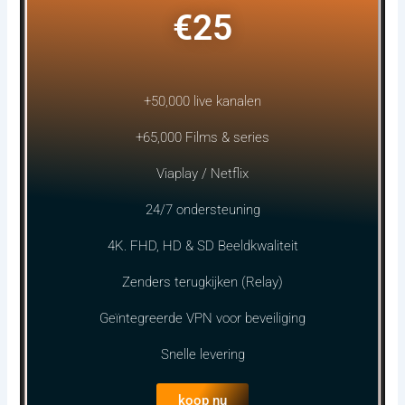
€25
+50,000 live kanalen
+65,000 Films & series
Viaplay / Netflix
24/7 ondersteuning
4K. FHD, HD & SD Beeldkwaliteit
Zenders terugkijken (Relay)
Geïntegreerde VPN voor beveiliging
Snelle levering
koop nu