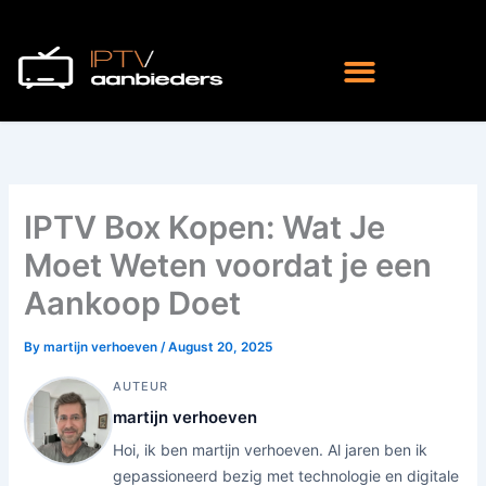
Skip
to
content
IPTV Box Kopen: Wat Je
Moet Weten voordat je een
Aankoop Doet
By
martijn verhoeven
/
August 20, 2025
AUTEUR
martijn verhoeven
Hoi, ik ben martijn verhoeven. Al jaren ben ik
gepassioneerd bezig met technologie en digitale