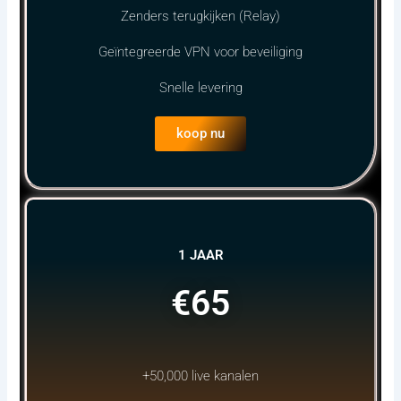
Zenders terugkijken (Relay)
Geïntegreerde VPN voor beveiliging
Snelle levering
koop nu
1 JAAR
€65
+50,000 live kanalen