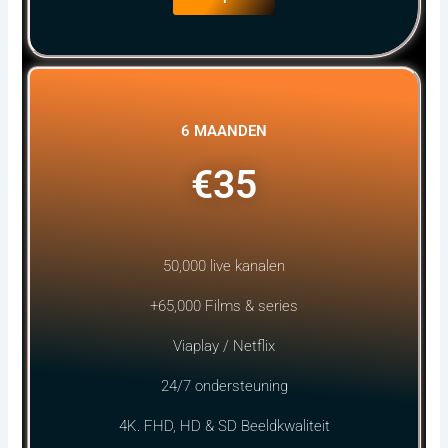
6 MAANDEN
€35
50,000 live kanalen
+65,000 Films & series
Viaplay / Netflix
24/7 ondersteuning
4K. FHD, HD & SD Beeldkwaliteit