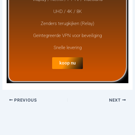
UHD / 4K / 8K
Zenders terugkijken (Relay)
Geïntegreerde VPN voor beveiliging
Snelle levering
koop nu
PREVIOUS
NEXT