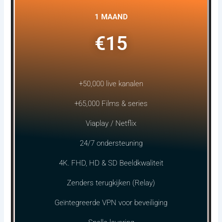
1 MAAND
€15
+50,000 live kanalen
+65,000 Films & series
Viaplay / Netflix
24/7 ondersteuning
4K. FHD, HD & SD Beeldkwaliteit
Zenders terugkijken (Relay)
Geïntegreerde VPN voor beveiliging