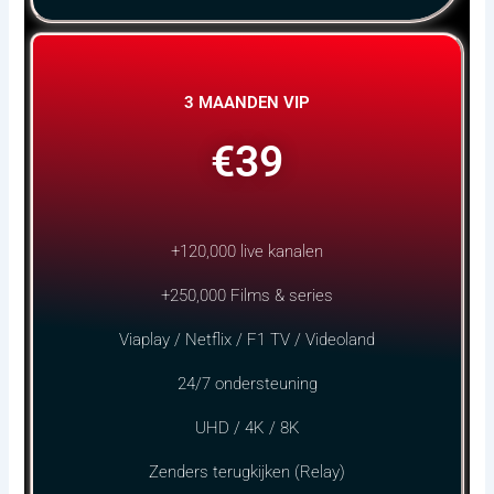
3 MAANDEN VIP
€39
+120,000 live kanalen
+250,000 Films & series
Viaplay / Netflix / F1 TV / Videoland
24/7 ondersteuning
UHD / 4K / 8K
Zenders terugkijken (Relay)