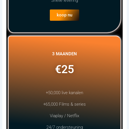
Snelle levering
koop nu
3 MAANDEN
€25
+50,000 live kanalen
+65,000 Films & series
Viaplay / Netflix
24/7 ondersteuning