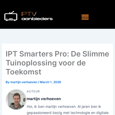
Skip
to
content
IPT Smarters Pro: De Slimme
Tuinoplossing voor de
Toekomst
By
martijn verhoeven
/
March 1, 2026
AUTEUR
martijn verhoeven
Hoi, ik ben martijn verhoeven. Al jaren ben ik
gepassioneerd bezig met technologie en digitale