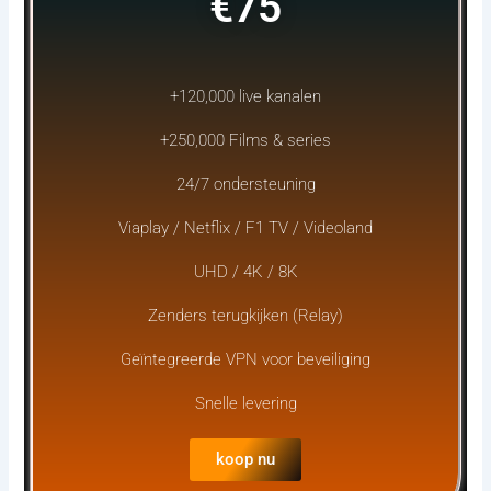
€75
+120,000 live kanalen
+250,000 Films & series
24/7 ondersteuning
Viaplay / Netflix / F1 TV / Videoland
UHD / 4K / 8K
Zenders terugkijken (Relay)
Geïntegreerde VPN voor beveiliging
Snelle levering
koop nu