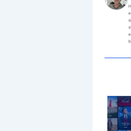
H
e
s
s
e
b