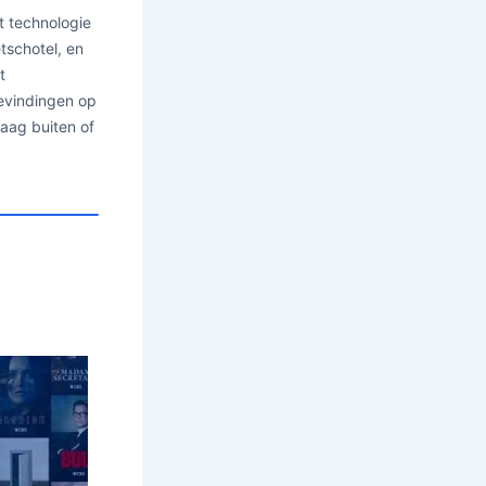
t technologie
etschotel, en
t
bevindingen op
graag buiten of