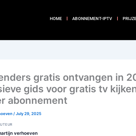
HOME
ABONNEMENT-IPTV
PRIJZ
zenders gratis ontvangen in 2
ieve gids voor gratis tv kijke
er abonnement
rhoeven
/
July 29, 2025
UTEUR
artijn verhoeven