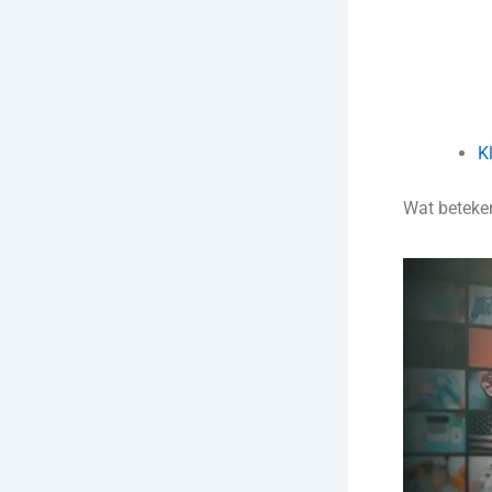
K
Wat beteken