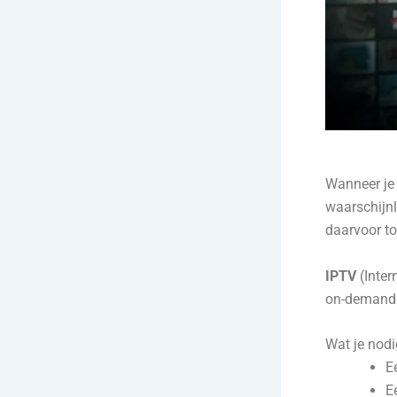
Wanneer je
waarschijnl
daarvoor to
IPTV
(Inter
on-demand c
Wat je nodi
E
E