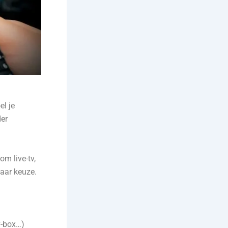
l je
der
om live-tv,
aar keuze.
v-box…)