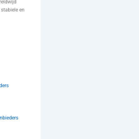
reldwijd
 stabiele en
eders
anbieders