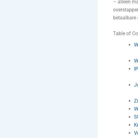
– alleen m
overstappe
betaalbare 
Table of Co
W
W
I
J
Z
W
S
K
V