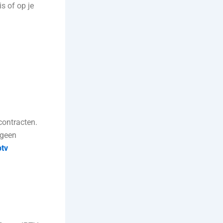
is of op je
contracten.
 geen
ptv