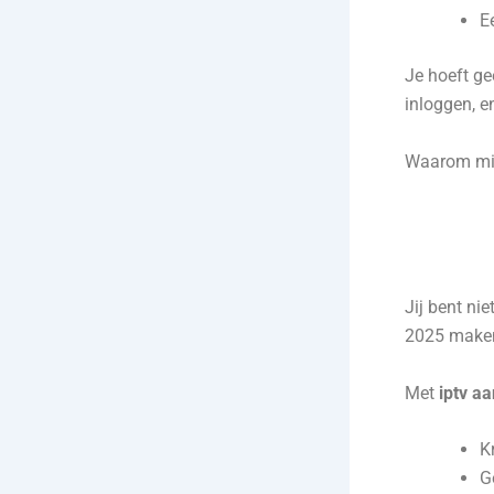
E
Je hoeft ge
inloggen, en
Waarom mil
Jij bent nie
2025 maken
Met
iptv a
Kr
G