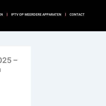
EN
IPTV OP MEERDERE APPARATEN
CONTACT
025 –
n