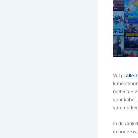
Wil jij
alle 
kabelabonne
meteen – zo
voor kabel.
van modern
In dit arti
in hoge kwa