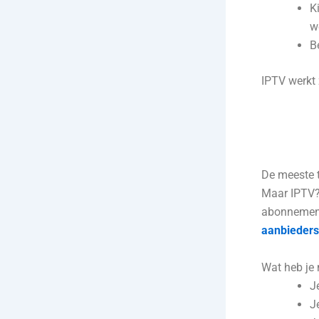
K
w
B
IPTV werkt
De meeste t
Maar IPTV? 
abonnement 
aanbieders
Wat heb je
J
J