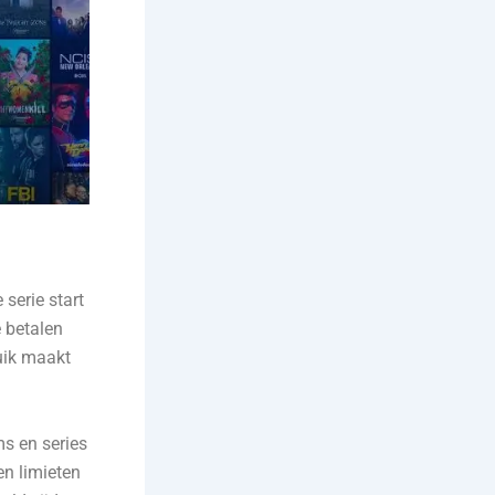
 serie start
 betalen
ruik maakt
ms en series
en limieten