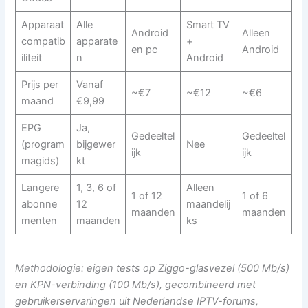
Apparaat
Alle
Smart TV
Android
Alleen
compatib
apparate
+
en pc
Android
iliteit
n
Android
Prijs per
Vanaf
~€7
~€12
~€6
maand
€9,99
EPG
Ja,
Gedeeltel
Gedeeltel
(program
bijgewer
Nee
ijk
ijk
magids)
kt
Langere
1, 3, 6 of
Alleen
1 of 12
1 of 6
abonne
12
maandelij
maanden
maanden
menten
maanden
ks
Methodologie: eigen tests op Ziggo-glasvezel (500 Mb/s)
en KPN-verbinding (100 Mb/s), gecombineerd met
gebruikerservaringen uit Nederlandse IPTV-forums,