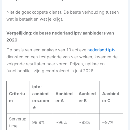
Niet de goedkoopste dienst. De beste verhouding tussen
wat je betaalt en wat je krijgt.
Vergelijking: de beste nederland iptv aanbieders van
2026
Op basis van een analyse van 10 actieve
nederland iptv
diensten en een testperiode van vier weken, kwamen de
volgende resultaten naar voren. Prijzen, uptime en
functionaliteit zijn gecontroleerd in juni 2026.
iptv-
Criteriu
aanbied
Aanbied
Aanbied
Aanbied
m
ers.com
er A
er B
er C
★
Serverup
99,9%
~96%
~93%
~97%
time