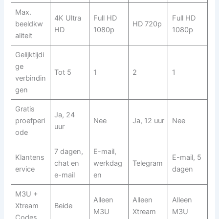
Max.
4K Ultra
Full HD
Full HD
beeldkw
HD 720p
HD
1080p
1080p
aliteit
Gelijktijdi
ge
Tot 5
1
2
1
verbindin
gen
Gratis
Ja, 24
proefperi
Nee
Ja, 12 uur
Nee
uur
ode
7 dagen,
E-mail,
Klantens
E-mail, 5
chat en
werkdag
Telegram
ervice
dagen
e-mail
en
M3U +
Alleen
Alleen
Alleen
Xtream
Beide
M3U
Xtream
M3U
Codes