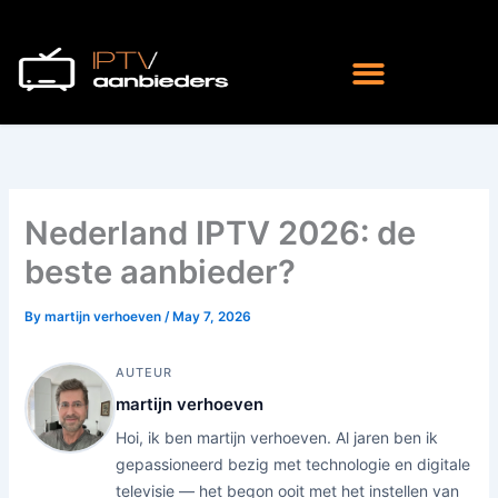
Skip
to
content
Nederland IPTV 2026: de
beste aanbieder?
By
martijn verhoeven
/
May 7, 2026
AUTEUR
martijn verhoeven
Hoi, ik ben martijn verhoeven. Al jaren ben ik
gepassioneerd bezig met technologie en digitale
televisie — het begon ooit met het instellen van