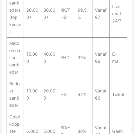
aanbi
Live
eders
20.00
80.00
4K/F
99,5
Vanaf
chat
(top
0+
0+
HD
%
€7
24/7
keuze
)
Midd
enkla
15.00
40.00
Vanaf
E-
sse
FHD
97%
0
0
€9
mail
aanbi
eder
Budg
et
10.00
20.00
Vanaf
HD
94%
Ticket
aanbi
0
0
€6
eder
Goed
koop
SD/H
Vanaf
ste
5.000
5.000
88%
Geen