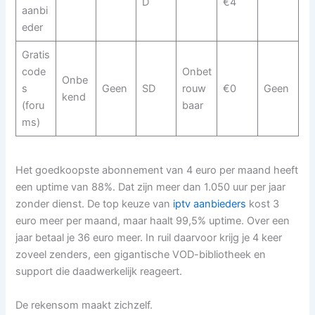
D
€4
aanbi
eder
Gratis
code
Onbet
Onbe
s
Geen
SD
rouw
€0
Geen
kend
(foru
baar
ms)
Het goedkoopste abonnement van 4 euro per maand heeft
een uptime van 88%. Dat zijn meer dan 1.050 uur per jaar
zonder dienst. De top keuze van
iptv aanbieders
kost 3
euro meer per maand, maar haalt 99,5% uptime. Over een
jaar betaal je 36 euro meer. In ruil daarvoor krijg je 4 keer
zoveel zenders, een gigantische VOD-bibliotheek en
support die daadwerkelijk reageert.
De rekensom maakt zichzelf.