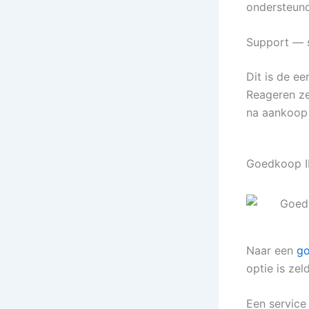
ondersteund,
Support — s
Dit is de e
Reageren ze
na aankoop
Goedkoop I
Naar een
go
optie is zel
Een service