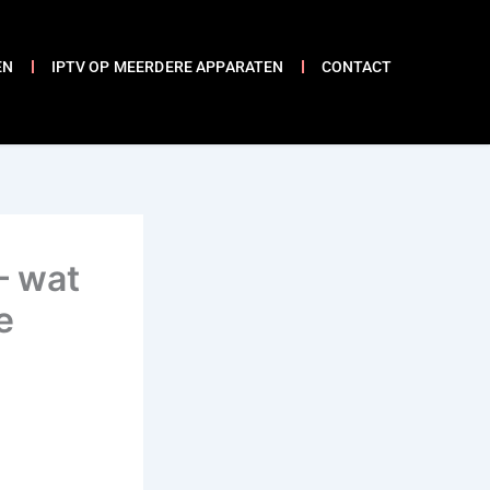
EN
IPTV OP MEERDERE APPARATEN
CONTACT
— wat
e