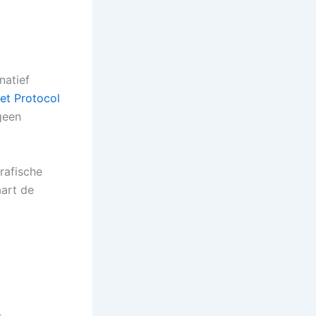
natief
net Protocol
geen
rafische
aart de