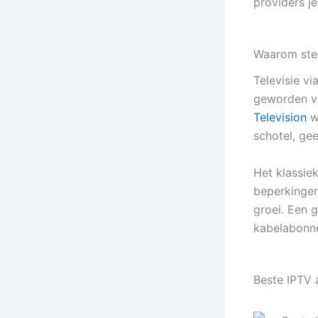
providers j
Waarom ste
Televisie vi
geworden vo
Television
we
schotel, gee
Het klassie
beperkingen
groei. Een
kabelabonne
Beste IPTV 