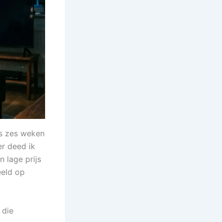
s zes weken
er deed ik
 lage prijs
eeld op
 die