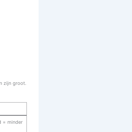
n zijn groot.
d = minder