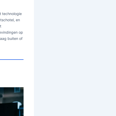
t technologie
etschotel, en
t
bevindingen op
graag buiten of