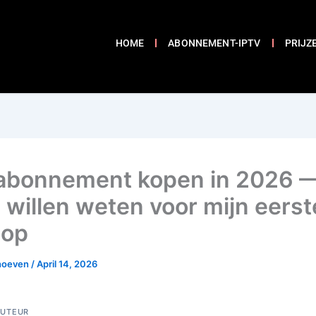
HOME
ABONNEMENT-IPTV
PRIJZ
abonnement kopen in 2026 
d willen weten voor mijn eerst
oop
rhoeven
/
April 14, 2026
UTEUR