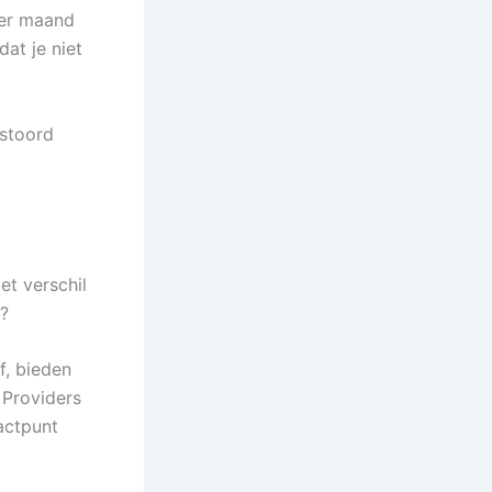
per maand
dat je niet
estoord
et verschil
t?
f, bieden
 Providers
actpunt