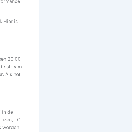
 Hier is
sen 20:00
 de stream
r. Als het
 in de
Tizen, LG
ms worden