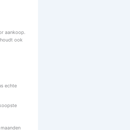
oor aankoop.
 houdt ook
dkoopste
e maanden