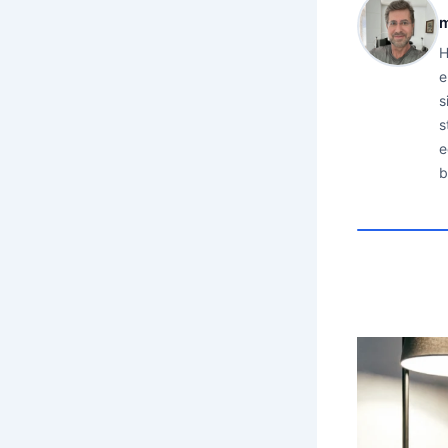
m
H
e
s
s
e
b